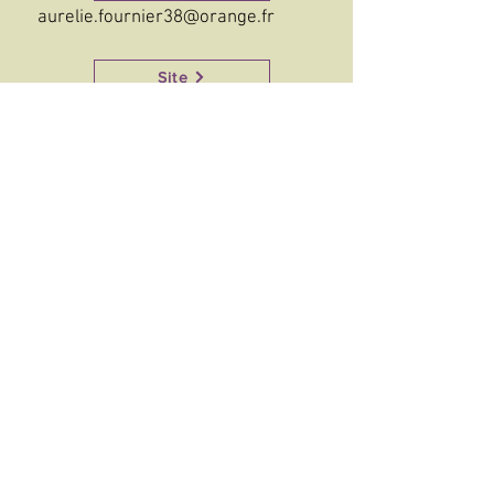
aurelie.fournier38@orange.fr
Site
Instagram
Facebook
©2021-2026 Association Symp'Art
Contact
On parle de nous
Téléchargements
PAG en Fête
Adhésion