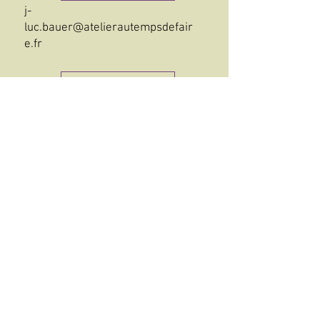
j-
luc.bauer@atelierautempsdefair
e.fr
Site
Instagram
Facebook
©2021-2026 Association Symp'Art
Contact
On parle de nous
Téléchargements
PAG en Fête