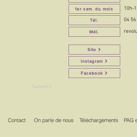
10h-1
1er sam. du mois
04 56
Tél.
revol
Mél.
Site
Instagram
Facebook
Suivant >
t
Contact
On parle de nous
Téléchargements
PAG e