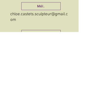
Mél.
chloe.castets.sculpteur@gmail.c
om
Site
Instagram
Facebook
©2021-2026 Association Symp'Art
Contact
On parle de nous
Téléchargements