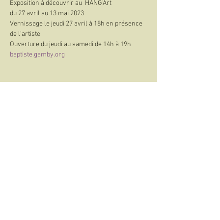
Exposition à découvrir au  HANG'Art
du 27 avril au 13 mai 2023
Vernissage le jeudi 27 avril à 18h en présence 
de l'artiste
Ouverture du jeudi au samedi de 14h à 19h
baptiste.gamby.org
Partager cet événement
©2021-2026 Association Symp'Art
Contact
On parle de nous