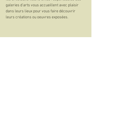
galeries d'arts vous accueillent avec plaisir 
dans leurs lieux pour vous faire découvrir 
leurs créations ou oeuvres exposées. 
Partager cet événement
©2021-2026 Association Symp'Art
Contact
On parle de nous
Téléchargements