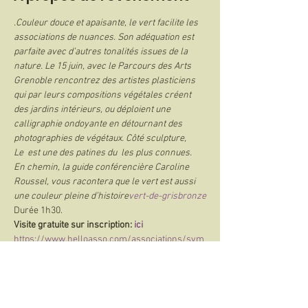
.
Couleur douce et apaisante, le vert facilite les 
associations de nuances. Son adéquation est 
parfaite avec d’autres tonalités issues de la 
nature. Le 15 juin, avec le Parcours des Arts 
Grenoble rencontrez des artistes plasticiens 
qui par leurs compositions végétales créent 
des jardins intérieurs, ou déploient une 
calligraphie ondoyante en détournant des 
photographies de végétaux. Côté sculpture, 
Le 
 est une des patines du 
 les plus connues. 
En chemin, la guide conférencière Caroline 
Roussel, vous racontera que le vert est aussi 
une couleur pleine d’histoire
vert-de-gris
bronze
Durée 1h30. 
Visite gratuite sur inscription: 
ici
https://www.helloasso.com/associations/sym
p-art/evenements/harmonies-vertes