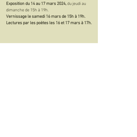
Exposition du 14 au 17 mars 2024,
 du jeudi au 
dimanche de 15h à 19h.
Vernissage le samedi 16 mars de 15h à 19h.
Lectures par les poètes les 16 et 17 mars à 17h.
Partager cet événement
©2021-2026 Association Symp'Art
Contact
On parle de nous
Téléchargements